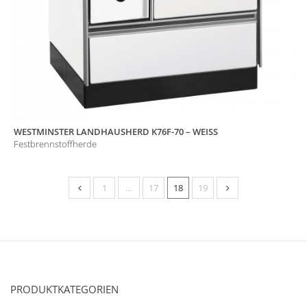
WESTMINSTER LANDHAUSHERD K76F-70 – WEISS
Festbrennstoffherde
1
…
17
18
19
PRODUKTKATEGORIEN