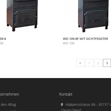
09-8
WO 109-8F MIT SICHTFENSTER
09
WO 109
1
2
3
ternehmen
Kontakt
 den Alltag
Adalperostrasse 86 - 85737 
- Deutschland