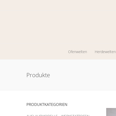
Ofenwelten
Herdewelten
Kaminöfen
Holzherde
Produkte
Werkstattöfen
Zentrales
Heizen
Pelletkaminöfen
Ölöfen
PRODUKTKATEGORIEN