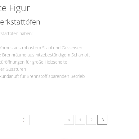
te Figur
ermine
erkstattöfen
stattöfen haben:
n Korpus aus robustem Stahl und Gusseisen
e Brennräume aus hitzebeständigem Schamott
ltüröffnungen für große Holzscheite
der Gusstüren
kundärluft für Brennstoff sparenden Betrieb
1
2
3