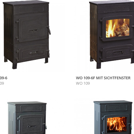
VG
Fördermittel
09-6
WO 109-6F MIT SICHTFENSTER
09
WO 109