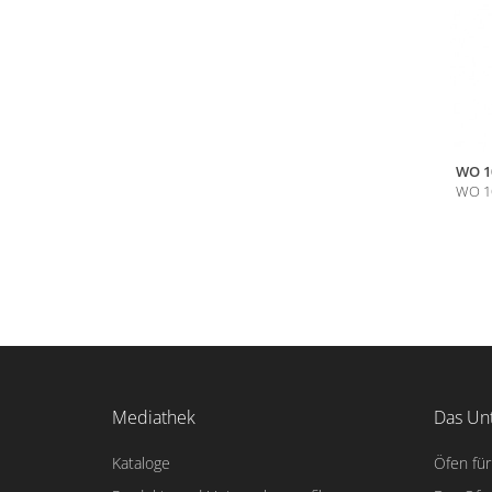
WO 1
WO 1
Mediathek
Das Un
Kataloge
Öfen für