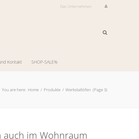
Das Unternehmen
und Kontakt
SHOP-SALE%
ilservice
il-
You are here:
Home
/
Produkte
/
Werkstattöfen
(Page 3)
dienst
-
ng
 auch im Wohnraum
llungsraum