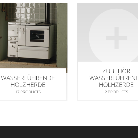
VG
Fördermittel
ZUBEHÖR
WASSERFÜHRENDE
WASSERFÜHREN
HOLZHERDE
HOLHZERDE
17 PRODUCTS
2 PRODUCTS