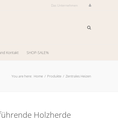
Das Unternehmen
und Kontakt
SHOP-SALE%
ilservice
il-
You are here:
Home
/
Produkte
/
Zentrales Heizen
dienst
-
ng
führende Holzherde
llungsraum