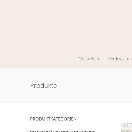
Ofenwelten
Herdewelten
Kaminöfen
Holzherde
Produkte
Werkstattöfen
Zentrales
Heizen
Pelletkaminöfen
Ölöfen
PRODUKTKATEGORIEN