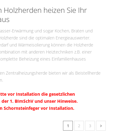
ermine
n Holzherden heizen Sie Ihr
aus
asser-Erwärmung und sogar Kochen, Braten und
Holzherde sind die optimalen Energieauswerter.
edarf und Wärmeisolierung können die Holzherde
Kombination mit anderen Heiztechniken z.B. einer
komplette Beheizung eines Einfamilienhauses
gen Zentralheizungsherde bieten wir als Beistellherde
n.
tte vor Installation die gesetzlichen
der 1. BImSchV und unser Hinweise.
n Schornsteinfeger vor Installation.
1
2
3