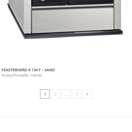
FENSTERHERD K 134 F – SAND
Auslaufmodelle - Herde
1
2
…
5