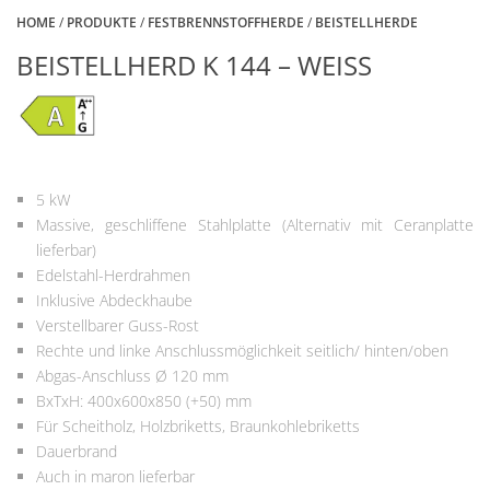
HOME
/
PRODUKTE
/
FESTBRENNSTOFFHERDE
/
BEISTELLHERDE
BEISTELLHERD K 144 – WEISS
5 kW
Massive, geschliffene Stahlplatte (Alternativ mit Ceranplatte
lieferbar)
Edelstahl-Herdrahmen
Inklusive Abdeckhaube
Verstellbarer Guss-Rost
Rechte und linke Anschlussmöglichkeit seitlich/ hinten/oben
Abgas-Anschluss Ø 120 mm
BxTxH: 400x600x850 (+50) mm
Für Scheitholz, Holzbriketts, Braunkohlebriketts
Dauerbrand
Auch in maron lieferbar