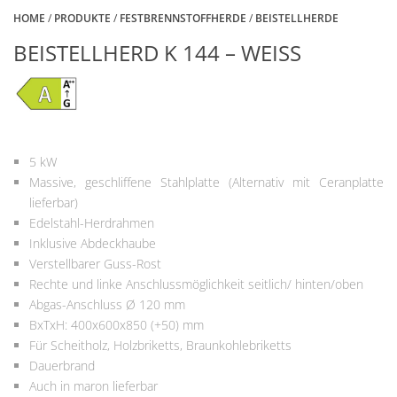
HOME
/
PRODUKTE
/
FESTBRENNSTOFFHERDE
/
BEISTELLHERDE
BEISTELLHERD K 144 – WEISS
5 kW
Massive, geschliffene Stahlplatte (Alternativ mit Ceranplatte
lieferbar)
Edelstahl-Herdrahmen
Inklusive Abdeckhaube
Verstellbarer Guss-Rost
Rechte und linke Anschlussmöglichkeit seitlich/ hinten/oben
Abgas-Anschluss Ø 120 mm
BxTxH: 400x600x850 (+50) mm
Für Scheitholz, Holzbriketts, Braunkohlebriketts
Dauerbrand
Auch in maron lieferbar