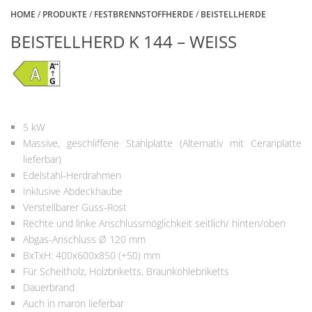
HOME
/
PRODUKTE
/
FESTBRENNSTOFFHERDE
/
BEISTELLHERDE
BEISTELLHERD K 144 – WEISS
5 kW
Massive, geschliffene Stahlplatte (Alternativ mit Ceranplatte
lieferbar)
Edelstahl-Herdrahmen
Inklusive Abdeckhaube
Verstellbarer Guss-Rost
Rechte und linke Anschlussmöglichkeit seitlich/ hinten/oben
Abgas-Anschluss Ø 120 mm
BxTxH: 400x600x850 (+50) mm
Für Scheitholz, Holzbriketts, Braunkohlebriketts
Dauerbrand
Auch in maron lieferbar