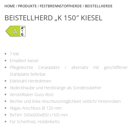
HOME
/
PRODUKTE
/
FESTBRENNSTOFFHERDE
/
BEISTELLHERDE
BEISTELLHERD „K 150″ KIESEL
7 kW
Emailliert kiesel
Pflegeleichte Ceranplatte / alternativ mit geschliffener
Stahlplatte lieferbar
Edelstahl-Herdrahmen
Abdeckhaube und Herdstange als Sonderzubehör
Verstellbarer Guss-Rost
Rechte und linke Anschlussmöglichkeit seitlich/ hinten/oben
Abgas-Anschluss Ø 120 mm
BxTxH: 500x600x850 (+50) mm
Für Scheitholz, Holzbriketts