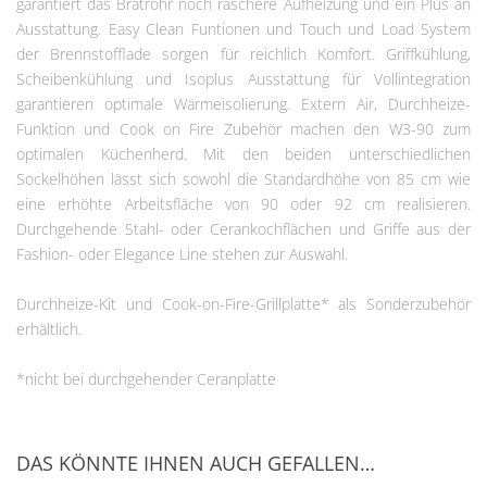
garantiert das Bratrohr noch raschere Aufheizung und ein Plus an
Ausstattung. Easy Clean Funtionen und Touch und Load System
der Brennstofflade sorgen für reichlich Komfort. Griffkühlung,
Scheibenkühlung und Isoplus Ausstattung für Vollintegration
garantieren optimale Wärmeisolierung. Extern Air, Durchheize-
Funktion und Cook on Fire Zubehör machen den W3-90 zum
optimalen Küchenherd. Mit den beiden unterschiedlichen
Sockelhöhen lässt sich sowohl die Standardhöhe von 85 cm wie
eine erhöhte Arbeitsfläche von 90 oder 92 cm realisieren.
Durchgehende Stahl- oder Cerankochflächen und Griffe aus der
Fashion- oder Elegance Line stehen zur Auswahl.
Durchheize-Kit und Cook-on-Fire-Grillplatte* als Sonderzubehör
erhältlich.
*nicht bei durchgehender Ceranplatte
DAS KÖNNTE IHNEN AUCH GEFALLEN…