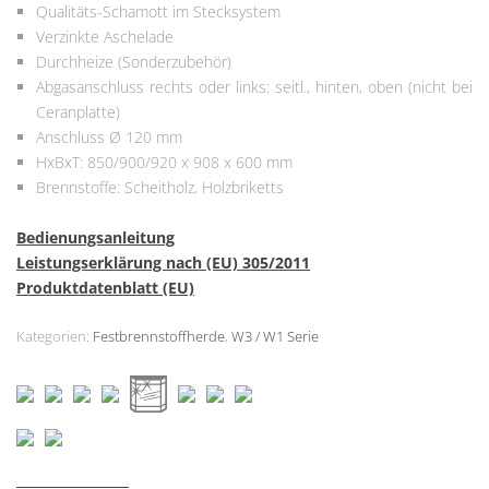
Qualitäts-Schamott im Stecksystem
Verzinkte Aschelade
Durchheize (Sonderzubehör)
Abgasanschluss rechts oder links: seitl., hinten, oben (nicht bei
Ceranplatte)
Anschluss Ø 120 mm
HxBxT: 850/900/920 x 908 x 600 mm
Brennstoffe: Scheitholz, Holzbriketts
Bedienungsanleitung
Leistungserklärung nach (EU) 305/2011
Produktdatenblatt (EU)
Kategorien:
Festbrennstoffherde
,
W3 / W1 Serie