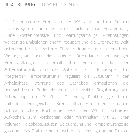
BESCHREIBUNG
BEWERTUNGEN (0)
Die Greenbox, der Brennraum des W3, sorgt mit Triple Air und
Fireplus-System für eine nahezu rückstandlose Verbrennung.
Ohne kostenintensive und wartungsanfällige Filterlösungen
werden so Emissionen enorm reduziert und die Grenzwerte weit
unterschritten. Als weiterer Effekt reduzieren der extrem hohe
Wirkungsgrad und die längere Brenndauer bei weniger
Brennstoffaufgabe dauerhaft Ihre Heizkosten. Mit der
Anheizautomatik wird das Anheizen zum Kinderspiel. Ein
integrierter Temperaturfühler reguliert die Luftzufuhr in der
Anheizphase, während des Betriebes ermöglichen die
übersichtlichen Bedienelemente die exakte Regulierung von
Anheizklappe und Primärluft. Die Airlogic-Funktion gleicht die
Luftzufuhr dem gewählten Brennstoff an. Eine in jeder Situation
optimal nutzbare Kochfläche bietet der W3: für schnelles
Aufkochen, zum Fortkochen oder Warmhalten. Mit 35 Liter
Volumen, Teleskopauszügen, Beleuchtung und Temperaturanzeige
garantiert das Bratrohr noch raschere Aufheizung und ein Plus an