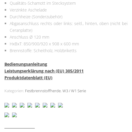
Qualitäts-Schamott im Stecksystem
Verzinkte Aschelade
Durchheize (Sonderzubehör)
Abgasanschluss rechts oder links: seitl., hinten, oben (nicht bei
Ceranplatte)
Anschluss Ø 120 mm
HxBxT: 850/900/920 x 908 x 600 mm
Brennstoffe: Scheitholz, Holzbriketts
Bedienungsanleitung
Leistungserklärung nach (EU) 305/2011
Produktdatenblatt (EU)
Kategorien:
Festbrennstoffherde
,
W3 / W1 Serie