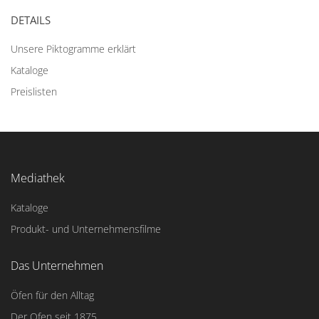
DETAILS
Unsere Piktogramme erklärt
Kataloge
Preislisten
Mediathek
Kataloge
Produkt- und Unternehmensfilme
Das Unternehmen
Öfen für den Alltag
Der Ofen seit 1875