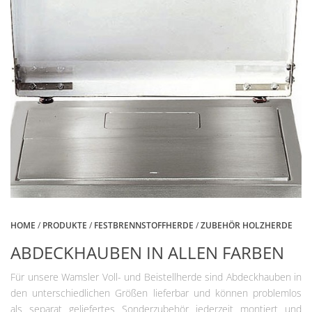
HOME
/
PRODUKTE
/
FESTBRENNSTOFFHERDE
/
ZUBEHÖR HOLZHERDE
ABDECKHAUBEN IN ALLEN FARBEN
Für unsere Wamsler Voll- und Beistellherde sind Abdeckhauben in
den unterschiedlichen Größen lieferbar und können problemlos
als separat geliefertes Sonderzubehör jederzeit montiert und