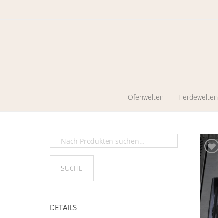
Ofenwelten
Herdewelten
Kaminöfen
Holzherde
Werkstattöfen
Zentrales
Heizen
Pelletkaminöfen
Ölöfen
DETAILS