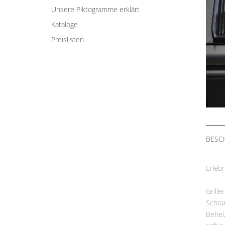
Unsere Piktogramme erklärt
Kataloge
Preislisten
BESC
Erleb
Grill
Schra
Behei