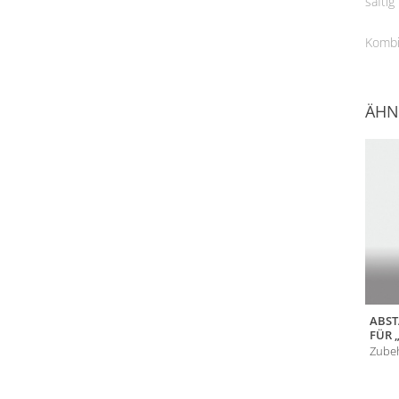
saftig
Kombi
ÄHN
ABS
FÜR 
Zube