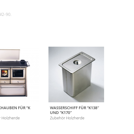
W2-90.
HAUBEN FÜR “K
WASSERSCHIFF FÜR “K138″
ABSTAND
UND “K170″
MIT 110 
 Holzherde
Zubehör Holzherde
Zubehör H