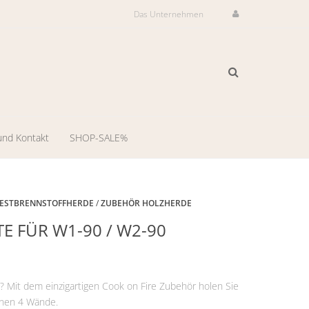
Das Unternehmen
und Kontakt
SHOP-SALE%
ilservice
il-
FESTBRENNSTOFFHERDE
/
ZUBEHÖR HOLZHERDE
E FÜR W1-90 / W2-90
dienst
-
ng
n? Mit dem einzigartigen Cook on Fire Zubehör holen Sie
llungsraum
genen 4 Wände.