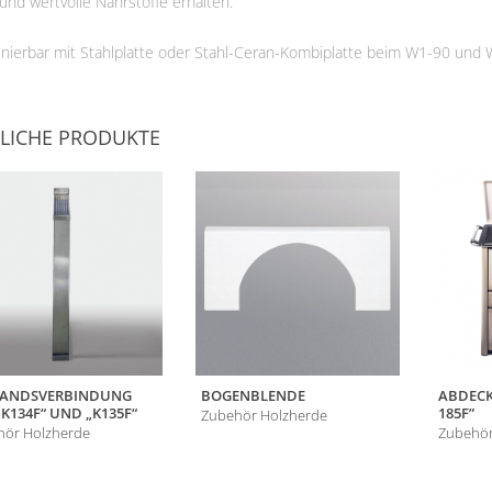
 und wertvolle Nährstoffe erhalten.
VG
Fördermittel
nierbar mit Stahlplatte oder Stahl-Ceran-Kombiplatte beim W1-90 und 
LICHE PRODUKTE
TANDSVERBINDUNG
BOGENBLENDE
ABDECK
„K134F“ UND „K135F“
185F”
Zubehör Holzherde
hör Holzherde
Zubehör