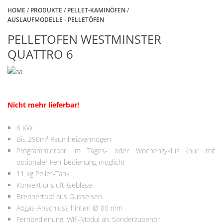
HOME
/
PRODUKTE
/
PELLET-KAMINÖFEN
/
AUSLAUFMODELLE - PELLETÖFEN
PELLETOFEN WESTMINSTER
QUATTRO 6
Nicht mehr lieferbar!
6 KW
Bis 290m³ Raumheizvermögen
Programmierbar im Tages- oder Wochenzyklus (nur mit
optionaler Fernbedienung möglich)
11 kg Pellet-Tank
Konvektionsluft-Gebläse
Brennertopf aus Gusseisen
Abgas-Anschluss hinten ∅ 80 mm
Fernbedienung, Wifi-Modul als Sonderzubehör