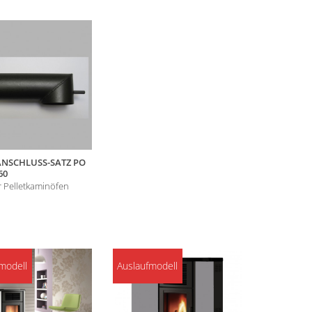
ANSCHLUSS-SATZ PO
60
 Pelletkaminöfen
modell
Auslaufmodell
Auslaufmo