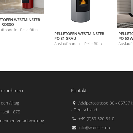
ETOFEN WESTMINSTER
1 ROSSO
ufmodelle - Pelletöfen
PELLETOFEN WESTMINSTER
PELLET
PO 81 GRAU
PO 60 W
Auslaufmodelle - Pelletöfen
Auslaufm
ternehmen
Kontakt
 den Alltag
Adalperostrasse 86 - 85737 
- Deutschland
n seit 1875
+49 (0)89 320 84-0
rnehmen Verantwortung
info@wamsler.eu