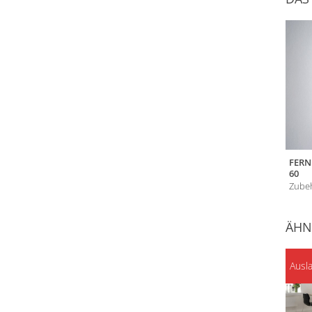
FERN
60
Zubeh
ÄHN
Ausl