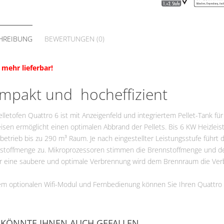
VG
Fördermittel
HREIBUNG
BEWERTUNGEN (0)
 mehr lieferbar!
mpakt und hocheffizient
lletofen Quattro 6 ist mit Anzeigenfeld und integriertem Pellet-Tank fü
sen ermöglicht einen optimalen Abbrand der Pellets. Bis 6 KW Heizleist
etrieb bis zu 290 m³ Raum. Je nach eingestellter Leistungsstufe führt 
stoffmenge zu. Mikroprozessoren stimmen die Brennstoffmenge und d
ür eine saubere und optimale Verbrennung wird dem Brennraum die Verbr
em optionalen Wifi-Modul und Fernbedienung können Sie Ihren Quattr
 KÖNNTE IHNEN AUCH GEFALLEN…