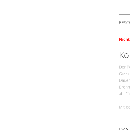
BESC
Nicht
Ko
Der Pe
Gussei
Dauerb
Brenn
ab. F
Mit d
DAS