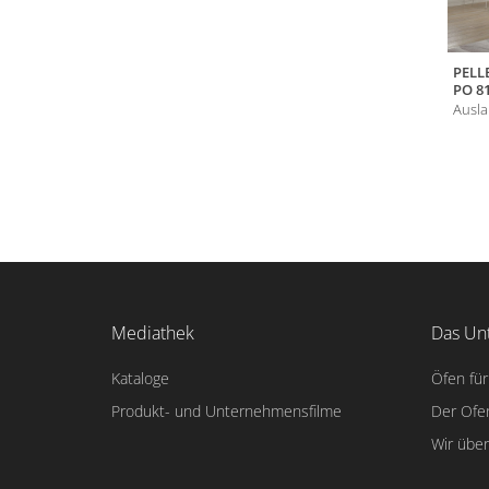
PELL
PO 8
Ausla
Mediathek
Das Un
Kataloge
Öfen für
Produkt- und Unternehmensfilme
Der Ofe
Wir übe