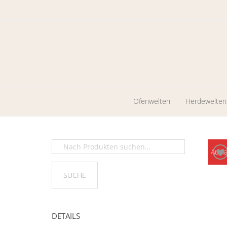
Ofenwelten
Herdewelten
Kaminöfen
Holzherde
Werkstattöfen
Zentrales
Ausl
Heizen
Pelletkaminöfen
Ölöfen
DETAILS