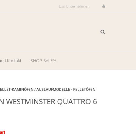
Das Unternehmen
und Kontakt
SHOP-SALE%
ilservice
il-
PELLET-KAMINÖFEN
/
AUSLAUFMODELLE - PELLETÖFEN
Auslaufmodell
N WESTMINSTER QUATTRO 6
dienst
-
ng
llungsraum
ar!