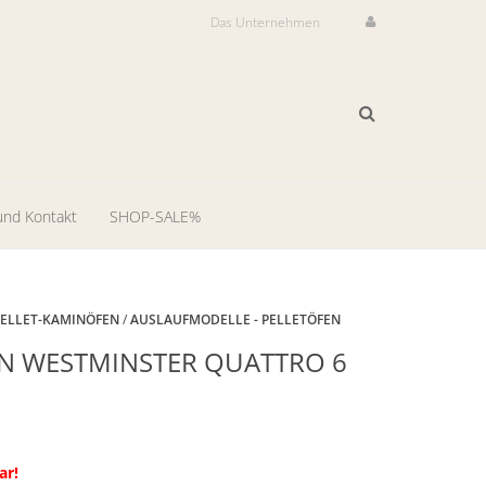
Das Unternehmen
und Kontakt
SHOP-SALE%
ilservice
il-
PELLET-KAMINÖFEN
/
AUSLAUFMODELLE - PELLETÖFEN
Auslaufmodell
N WESTMINSTER QUATTRO 6
dienst
-
ng
llungsraum
ar!