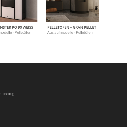
STER PO 90 WEISS
PELLETOFEN – GRAN PELLET
WESTMINS
BORDEAU
odelle - Pelletöfen
Auslaufmodelle - Pelletöfen
Auslaufmode
Ismaning