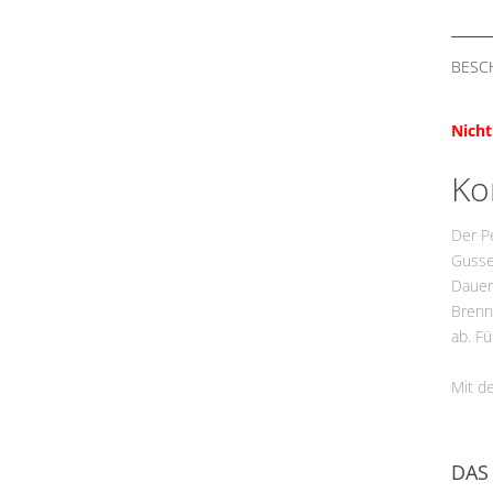
BESC
Nicht
Ko
Der Pe
Gussei
Dauerb
Brenn
ab. F
Mit d
DAS