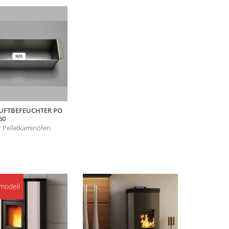
FTBEFEUCHTER PO
60
 Pelletkaminöfen
modell
ALTMOD