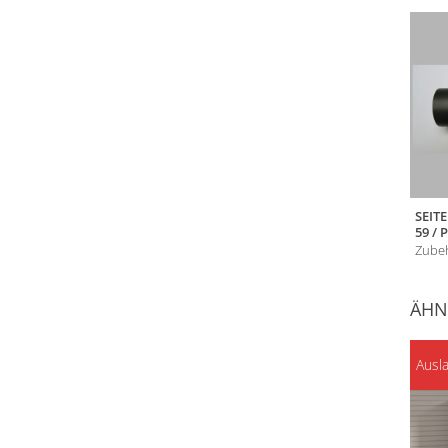
SEIT
59 / 
Zubeh
ÄHN
Ausl