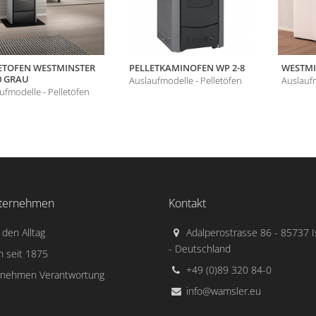
ETOFEN WESTMINSTER
PELLETKAMINOFEN WP 2-8
WESTMIN
0 GRAU
Auslaufmodelle - Pelletöfen
Auslaufm
ufmodelle - Pelletöfen
ternehmen
Kontakt
 den Alltag
Adalperostrasse 86 - 85737 
- Deutschland
n seit 1875
+49 (0)89 320 84-0
rnehmen Verantwortung
info@wamsler.eu