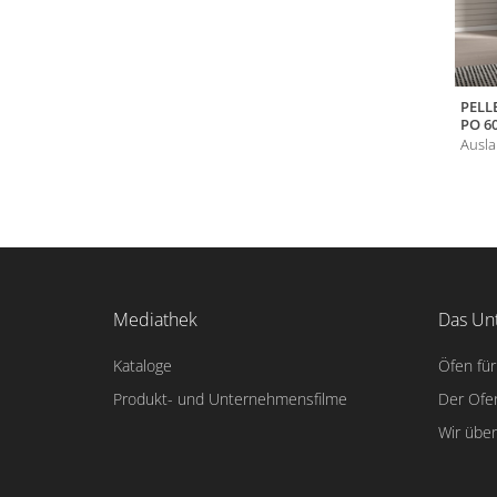
PELL
PO 6
Ausla
Mediathek
Das Un
Kataloge
Öfen für
Produkt- und Unternehmensfilme
Der Ofe
Wir übe