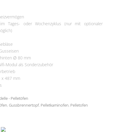
ermine
heizvermögen
 im Tages- oder Wochenzyklus (nur mit optionaler
glich)
Gebläse
 Gusseisen
 hinten ∅ 80 mm
ifi-Modul als Sonderzubehör
rbetrieb
6 x 487 mm
s
elle - Pelletöfen
Ofen
,
Gussbrennertopf
,
Pelletkaminofen
,
Pelletofen