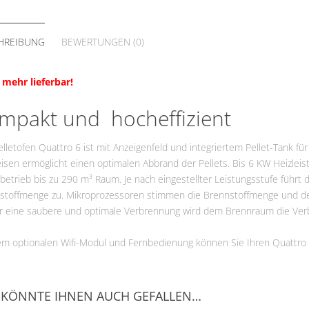
VG
Fördermittel
HREIBUNG
BEWERTUNGEN (0)
 mehr lieferbar!
mpakt und hocheffizient
lletofen Quattro 6 ist mit Anzeigenfeld und integriertem Pellet-Tank fü
sen ermöglicht einen optimalen Abbrand der Pellets. Bis 6 KW Heizleist
etrieb bis zu 290 m³ Raum. Je nach eingestellter Leistungsstufe führt 
stoffmenge zu. Mikroprozessoren stimmen die Brennstoffmenge und d
ür eine saubere und optimale Verbrennung wird dem Brennraum die Verbr
em optionalen Wifi-Modul und Fernbedienung können Sie Ihren Quattr
 KÖNNTE IHNEN AUCH GEFALLEN…