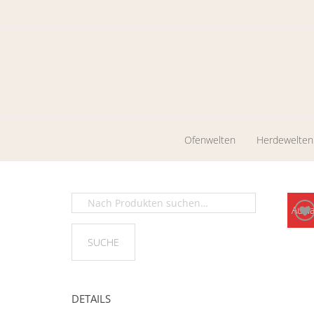
Ofenwelten
Herdewelten
Kaminöfen
Holzherde
Werkstattöfen
Zentrales
Ausl
Heizen
Pelletkaminöfen
Ölöfen
DETAILS