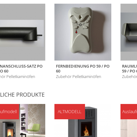
ENANSCHLUSS-SATZ PO
FERNBEDIENUNG PO 59 / PO
RAUMLU
PO 60
60
59 / PO 
ör Pelletkaminöfen
Zubehör Pelletkaminöfen
Zubehör
LICHE PRODUKTE
aufmodell
ALTMODELL
Auslauf