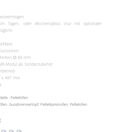
ermine
heizvermögen
 im Tages- oder Wochenzyklus (nur mit optionaler
glich)
Gebläse
 Gusseisen
 hinten ∅ 80 mm
ifi-Modul als Sonderzubehör
rbetrieb
6 x 487 mm
s
elle - Pelletöfen
Ofen
,
Gussbrennertopf
,
Pelletkaminofen
,
Pelletofen