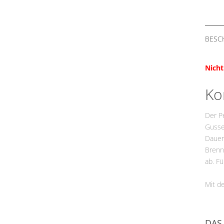
BESC
Nicht
Ko
Der Pe
Gussei
Dauerb
Brenn
ab. F
Mit d
DAS