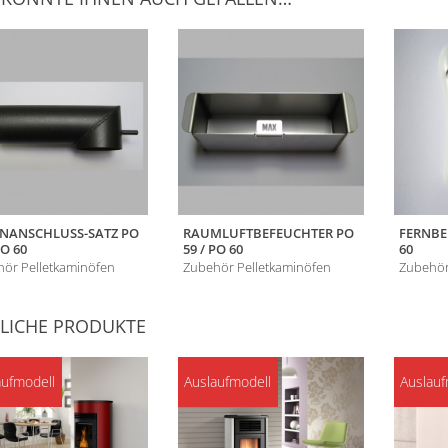
ENANSCHLUSS-SATZ PO
RAUMLUFTBEFEUCHTER PO
FERNBE
PO 60
59 / PO 60
60
ör Pelletkaminöfen
Zubehör Pelletkaminöfen
Zubehör
LICHE PRODUKTE
aufmodell
Auslaufmodell
Auslauf