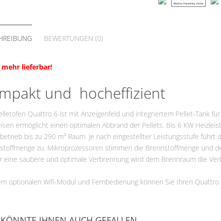
VG
Fördermittel
HREIBUNG
BEWERTUNGEN (0)
 mehr lieferbar!
mpakt und hocheffizient
lletofen Quattro 6 ist mit Anzeigenfeld und integriertem Pellet-Tank fü
sen ermöglicht einen optimalen Abbrand der Pellets. Bis 6 KW Heizleist
etrieb bis zu 290 m³ Raum. Je nach eingestellter Leistungsstufe führt 
stoffmenge zu. Mikroprozessoren stimmen die Brennstoffmenge und d
ür eine saubere und optimale Verbrennung wird dem Brennraum die Verbr
em optionalen Wifi-Modul und Fernbedienung können Sie Ihren Quattr
 KÖNNTE IHNEN AUCH GEFALLEN…