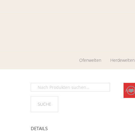
Ofenwelten
Herdewelten
Kaminöfen
Holzherde
Werkstattöfen
Zentrales
Ausl
Heizen
Pelletkaminöfen
Ölöfen
DETAILS