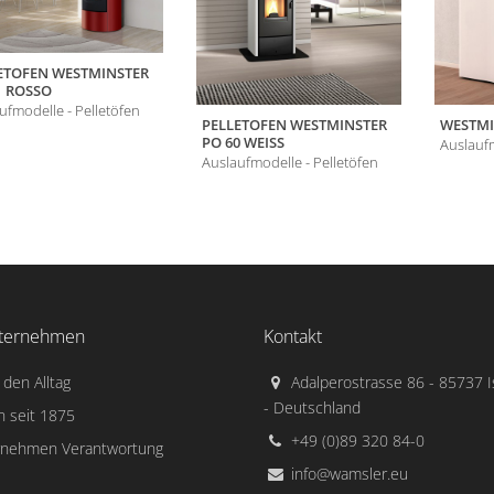
ETOFEN WESTMINSTER
1 ROSSO
ufmodelle - Pelletöfen
PELLETOFEN WESTMINSTER
WESTMIN
PO 60 WEISS
Auslaufm
Auslaufmodelle - Pelletöfen
ternehmen
Kontakt
 den Alltag
Adalperostrasse 86 - 85737 
- Deutschland
n seit 1875
+49 (0)89 320 84-0
rnehmen Verantwortung
info@wamsler.eu