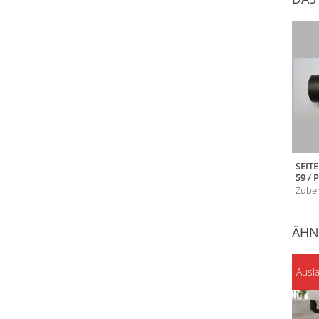
SEIT
59 / 
Zubeh
ÄHN
Ausl