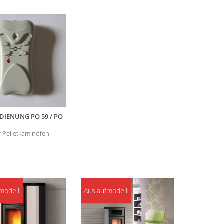
DIENUNG PO 59 / PO
 Pelletkaminöfen
modell
Auslaufmodell
Auslaufmo