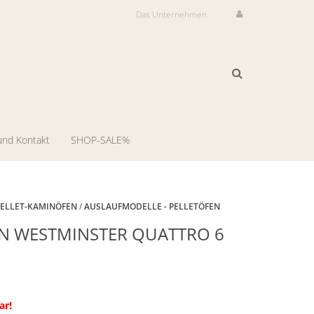
Das Unternehmen
und Kontakt
SHOP-SALE%
ilservice
il-
PELLET-KAMINÖFEN
/
AUSLAUFMODELLE - PELLETÖFEN
Auslaufmodell
N WESTMINSTER QUATTRO 6
dienst
-
ng
llungsraum
ar!