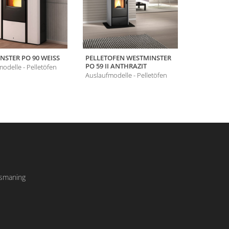
STER PO 90 WEISS
PELLETOFEN WESTMINSTER
PELLETOF
PO 59 II ANTHRAZIT
PO 60 GR
odelle - Pelletöfen
Auslaufmodelle - Pelletöfen
Auslaufmode
Ismaning