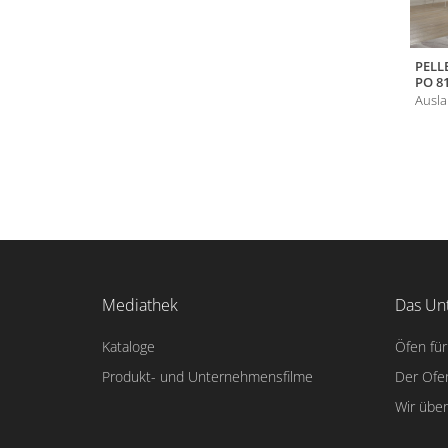
PELL
PO 8
Ausla
Mediathek
Das Un
Kataloge
Öfen für
Produkt- und Unternehmensfilme
Der Ofe
Wir übe