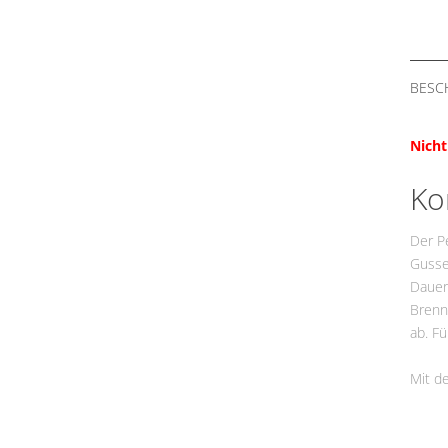
BESC
Nicht
Ko
Der Pe
Gussei
Dauerb
Brenn
ab. F
Mit d