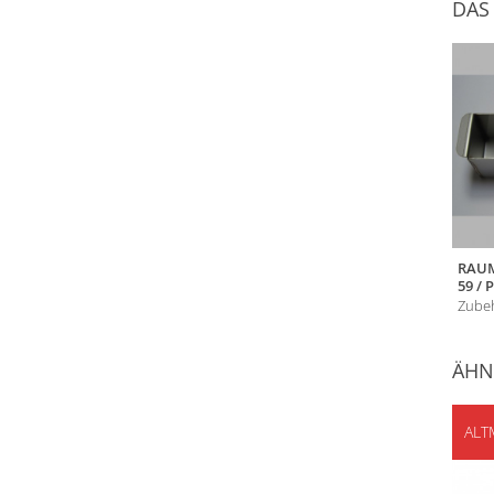
DAS
RAUM
59 / 
Zubeh
ÄHN
ALT