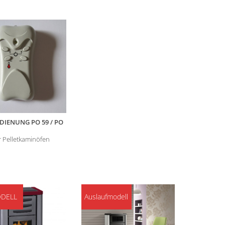
DIENUNG PO 59 / PO
 Pelletkaminöfen
DELL
Auslaufmodell
Auslaufmo