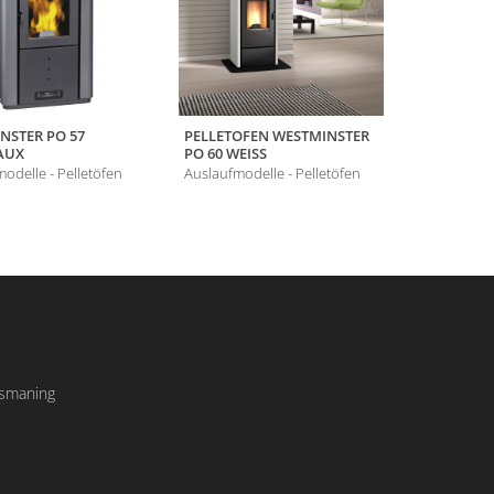
NSTER PO 57
PELLETOFEN WESTMINSTER
WESTMINS
AUX
PO 60 WEISS
Auslaufmode
odelle - Pelletöfen
Auslaufmodelle - Pelletöfen
Ismaning