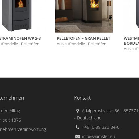
ETKAMINOFEN WP 2-8
PELLETOFEN – GRAN PELLET
WESTMI
BORDE
ufmodelle - Pelletöfen
Auslaufmodelle - Pelletöfen
Auslaufm
ternehmen
Kontakt
 den Alltag
Adalperostrasse 86 - 85737 
- Deutschland
n seit 1875
+49 (0)89 320 84-0
rnehmen Verantwortung
info@wamsler.eu