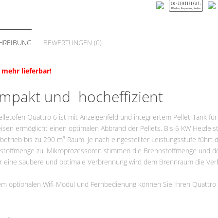
VG
Fördermittel
HREIBUNG
BEWERTUNGEN (0)
 mehr lieferbar!
mpakt und hocheffizient
lletofen Quattro 6 ist mit Anzeigenfeld und integriertem Pellet-Tank fü
sen ermöglicht einen optimalen Abbrand der Pellets. Bis 6 KW Heizleist
etrieb bis zu 290 m³ Raum. Je nach eingestellter Leistungsstufe führt 
stoffmenge zu. Mikroprozessoren stimmen die Brennstoffmenge und d
ür eine saubere und optimale Verbrennung wird dem Brennraum die Verbr
em optionalen Wifi-Modul und Fernbedienung können Sie Ihren Quattr