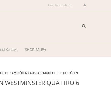
Das Unternehmen
und Kontakt
SHOP-SALE%
ilservice
il-
PELLET-KAMINÖFEN
/
AUSLAUFMODELLE - PELLETÖFEN
Auslaufmodell
N WESTMINSTER QUATTRO 6
dienst
-
ng
llungsraum