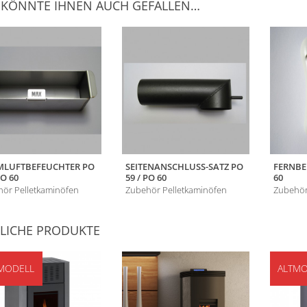
 KÖNNTE IHNEN AUCH GEFALLEN…
LUFTBEFEUCHTER PO
SEITENANSCHLUSS-SATZ PO
FERNBE
PO 60
59 / PO 60
60
ör Pelletkaminöfen
Zubehör Pelletkaminöfen
Zubehör
LICHE PRODUKTE
MODELL
ALTMO