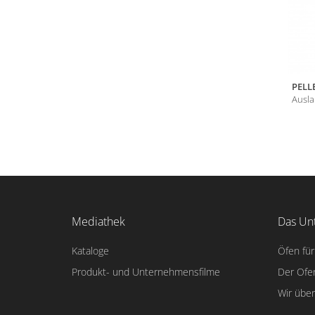
PELL
Ausla
Mediathek
Das Un
Kataloge
Öfen für
Produkt- und Unternehmensfilme
Der Ofe
Wir übe