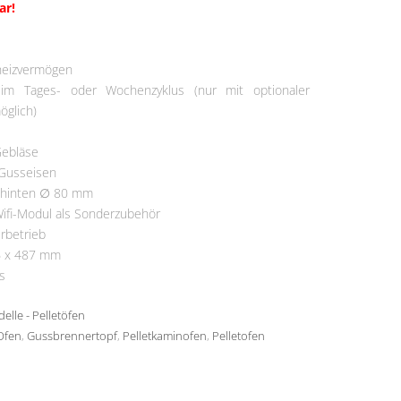
ar!
ermine
heizvermögen
 im Tages- oder Wochenzyklus (nur mit optionaler
glich)
Gebläse
 Gusseisen
 hinten ∅ 80 mm
ifi-Modul als Sonderzubehör
rbetrieb
6 x 487 mm
s
elle - Pelletöfen
Ofen
,
Gussbrennertopf
,
Pelletkaminofen
,
Pelletofen