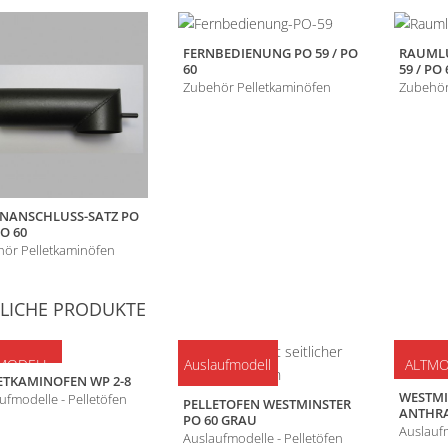
FERNBEDIENUNG PO 59 / PO
RAUMLU
60
59 / PO 
Zubehör Pelletkaminöfen
Zubehör
ENANSCHLUSS-SATZ PO
PO 60
ör Pelletkaminöfen
LICHE PRODUKTE
MODELL
Auslaufmodell
ALTMO
ETKAMINOFEN WP 2-8
WESTMI
ufmodelle - Pelletöfen
PELLETOFEN WESTMINSTER
ANTHRA
PO 60 GRAU
Auslaufm
Auslaufmodelle - Pelletöfen