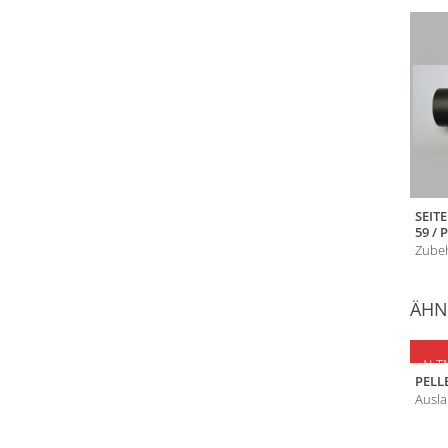
SEIT
59 / 
Zubeh
ÄHN
ALT
PELL
Ausla