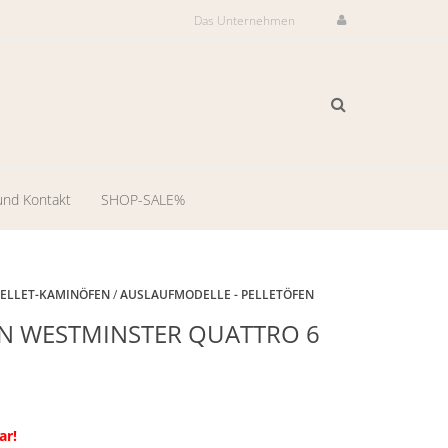
Das Unternehmen
und Kontakt
SHOP-SALE%
ilservice
il-
PELLET-KAMINÖFEN
/
AUSLAUFMODELLE - PELLETÖFEN
Auslaufmodell
N WESTMINSTER QUATTRO 6
dienst
-
ng
llungsraum
ar!