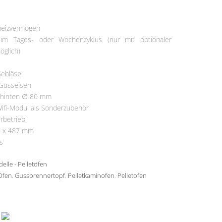
ermine
heizvermögen
 im Tages- oder Wochenzyklus (nur mit optionaler
glich)
Gebläse
 Gusseisen
 hinten ∅ 80 mm
ifi-Modul als Sonderzubehör
rbetrieb
6 x 487 mm
s
elle - Pelletöfen
Ofen
,
Gussbrennertopf
,
Pelletkaminofen
,
Pelletofen