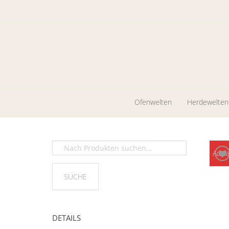
Ofenwelten
Herdewelten
Kaminöfen
Holzherde
Werkstattöfen
Zentrales
Ausl
Heizen
Pelletkaminöfen
Ölöfen
DETAILS