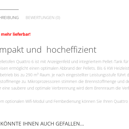
VG
Fördermittel
HREIBUNG
BEWERTUNGEN (0)
 mehr lieferbar!
mpakt und hocheffizient
lletofen Quattro 6 ist mit Anzeigenfeld und integriertem Pellet-Tank fü
sen ermöglicht einen optimalen Abbrand der Pellets. Bis 6 KW Heizleist
etrieb bis zu 290 m³ Raum. Je nach eingestellter Leistungsstufe führt 
stoffmenge zu. Mikroprozessoren stimmen die Brennstoffmenge und d
ür eine saubere und optimale Verbrennung wird dem Brennraum die Verbr
em optionalen Wifi-Modul und Fernbedienung können Sie Ihren Quattr
 KÖNNTE IHNEN AUCH GEFALLEN…