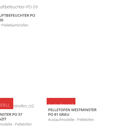
FTBEFEUCHTER PO
60
 Pelletkaminöfen
DELL
Auslaufmodell
Auslaufmo
PELLETOFEN WESTMINSTER
WESTMINST
NSTER PO 57
PO 81 GRAU
Auslaufmode
ZIT
Auslaufmodelle - Pelletöfen
odelle - Pelletöfen