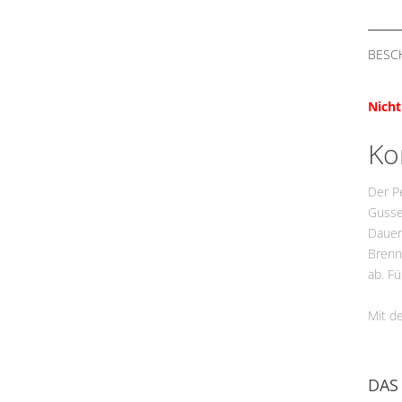
BESC
Nicht
Ko
Der Pe
Gussei
Dauerb
Brenn
ab. F
Mit d
DAS