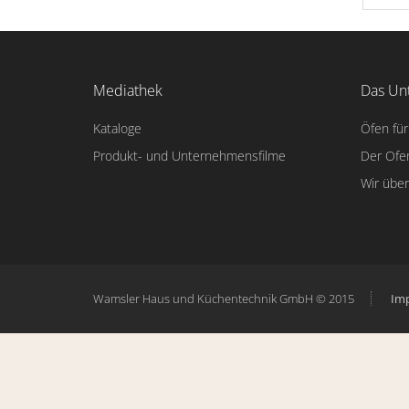
Mediathek
Das Un
Kataloge
Öfen für
Produkt- und Unternehmensfilme
Der Ofe
Wir übe
Wamsler Haus und Küchentechnik GmbH © 2015
Im