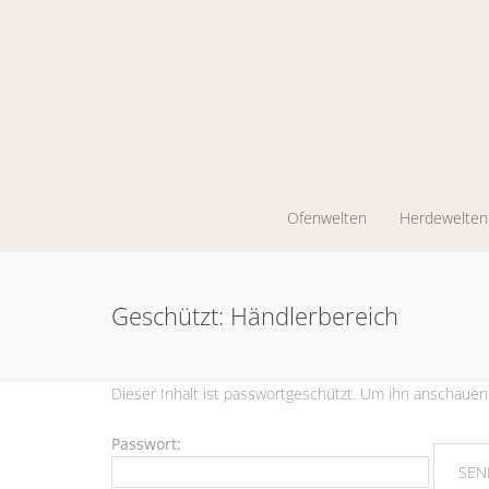
Ofenwelten
Herdewelten
Kaminöfen
Holzherde
Geschützt: Händlerbereich
Werkstattöfen
Zentrales
Heizen
Pelletkaminöfen
Ölöfen
Dieser Inhalt ist passwortgeschützt. Um ihn anschauen
Passwort: