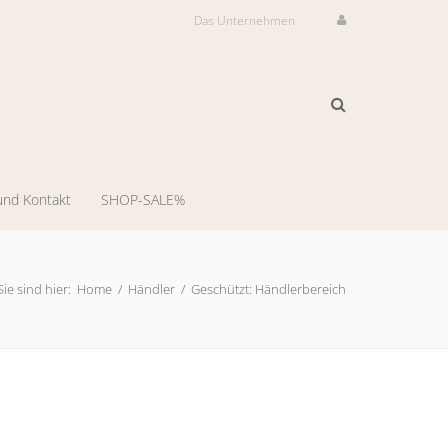
Das Unternehmen
und Kontakt
SHOP-SALE%
ilservice
il-
Sie sind hier:
Home
/
Händler
/
Geschützt: Händlerbereich
dienst
-
ng
llungsraum