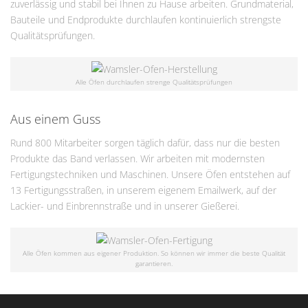
zuverlässig und stabil bei Ihnen zu Hause arbeiten. Grundmaterial,
Bauteile und Endprodukte durchlaufen kontinuierlich strengste
Qualitätsprüfungen.
Alle Öfen durchlaufen strenge Qualitätsprüfungen
Aus einem Guss
Rund 800 Mitarbeiter sorgen täglich dafür, dass nur die besten
Produkte das Band verlassen. Wir arbeiten mit modernsten
Fertigungstechniken und Maschinen. Unsere Öfen entstehen auf
13 Fertigungsstraßen, in unserem eigenem Emailwerk, auf der
Lackier- und Einbrennstraße und in unserer Gießerei.
Alle Öfen kommen aus eigener Produktion. So können wir immer die beste Qualität
garantieren.