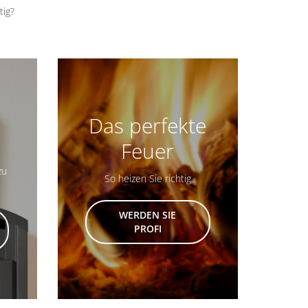
tig?
Das perfekte
Feuer
zu
So heizen Sie richtig
WERDEN SIE
PROFI