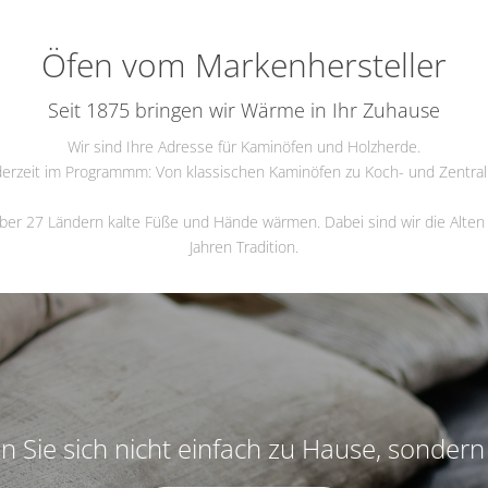
VG
Fördermittel
Öfen vom Markenhersteller
Seit 1875 bringen wir Wärme in Ihr Zuhause
Wir sind Ihre Adresse für Kaminöfen und Holzherde.
rzeit im Programmm: Von klassischen Kaminöfen zu Koch- und Zentralhe
 über 27 Ländern kalte Füße und Hände wärmen. Dabei sind wir die Alt
Jahren Tradition.
n Sie sich nicht einfach zu Hause, sondern