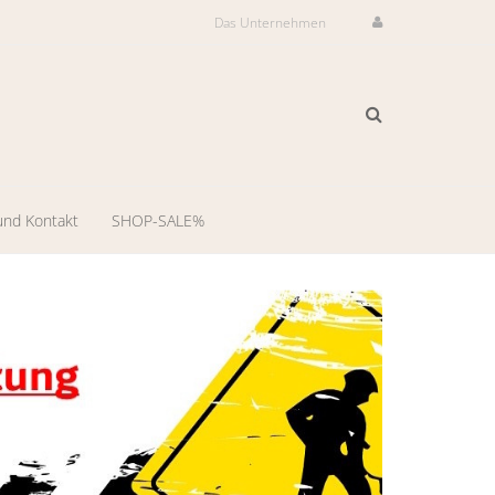
Das Unternehmen
und Kontakt
SHOP-SALE%
ilservice
il-
dienst
-
ng
llungsraum