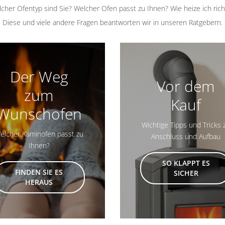
cher Ofentyp sind Sie? Welcher Ofen passt zu Ihnen? Wie heize ich rich
Diese und viele andere Fragen beantworten wir in unseren Ratgebern.
Der Weg
Vor dem
zum
Kauf
Wunschofen
Wichtige Tipps und Tricks 
elcher Kaminofen passt zu
Anschluss und Aufbau
Ihnen?
SO KLAPPT ES
FINDEN SIE ES
SICHER
HERAUS