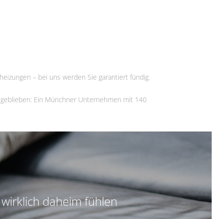
izungen – bei uns werden Sie garantiert fündig.
en geblieben: Ein Münchner Unternehmen mit 140
 wirklich daheim fühlen