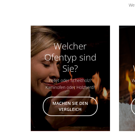
Wel
Welcher
Ofentyp sind
Sie?
Pellet oder Scheitholz?
W
Kaminofen oder Holzherd?
MACHEN SIE DEN
VERGLEICH