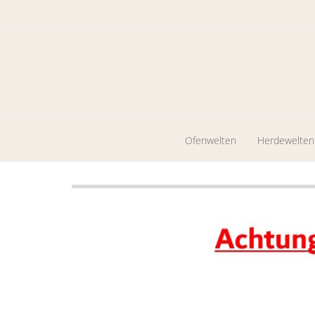
Ofenwelten
Herdewelten
Kaminöfen
Holzherde
Werkstattöfen
Zentrales
Heizen
Pelletkaminöfen
Ölöfen