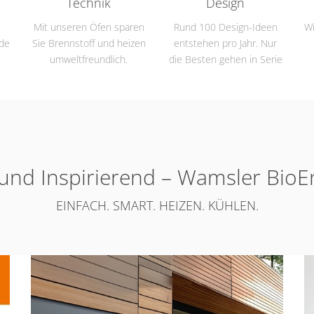
Technik
Design
Mit unseren Öfen sparen
Rund 100 Design-Ideen
Wi
rde
Sie Brennstoff und heizen
entstehen pro Jahr. Nur
umweltfreundlich.
die Besten gehen in Serie
und Inspirierend – Wamsler BioE
EINFACH. SMART. HEIZEN. KÜHLEN.