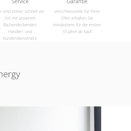
Service
Garantie
r sind immer schnell vor
Verschleissteile für Ihren
Ort mit unserem
Ofen erhalten Sie
flächendeckenden
mindestens für die ersten
Händler- und
10 Jahre ab Kauf.
Kundendienstnetz.
nergy