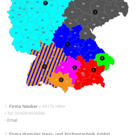
1
3
7
4
9
6
5
8
1.
Firma Neuber –
49176 Hilter
• Tel: 05409/4036886
•
Email
2.
Firma
Wamsler
Haus- und Küchentechnik GmbH.