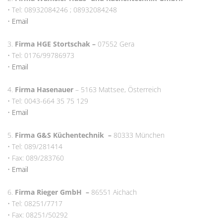
• Tel: 08932084246 ; 08932084248
•
Email
3.
Firma HGE Stortschak –
07552 Gera
• Tel: 0176/99786973
•
Email
4.
Firma Hasenauer
– 5163 Mattsee, Österreich
• Tel: 0043-664 35 75 129
•
Email
5.
Firma G&S Küchentechnik
–
80333 München
• Tel: 089/281414
• Fax: 089/283760
•
Email
6.
Firma Rieger GmbH
–
86551 Aichach
• Tel: 08251/7717
• Fax: 08251/50292