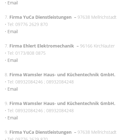
•
Email
7.
Firma YuCa Dienstleistungen
–
97638 Mellrichstadt
• Tel: 09776 2629 870
•
Email
7.
Firma Ehlert Elektromechanik
–
96166 Kirchlauter
• Tel: 0173/808 0875
•
Email
8.
Firma Wamsler Haus- und Küchentechnik GmbH.
• Tel: 08932084246 ; 08932084248
•
Email
9.
Firma Wamsler Haus- und Küchentechnik GmbH.
• Tel: 08932084246 ; 08932084248
•
Email
9.
Firma YuCa Dienstleistungen
–
97638 Mellrichstadt
• Tel: 09776 2629 870