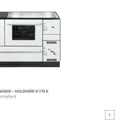
VG
Fördermittel
OMIE – HOLZHERD K 170 K
omieherd
1