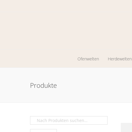
Ofenwelten
Herdewelten
Kaminöfen
Holzherde
Produkte
Werkstattöfen
Zentrales
Heizen
Pelletkaminöfen
Ölöfen