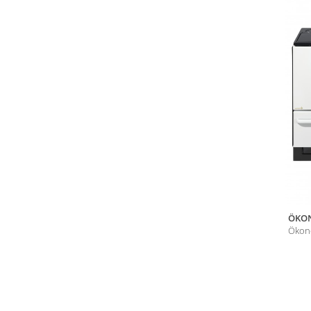
ÖKON
Ökon