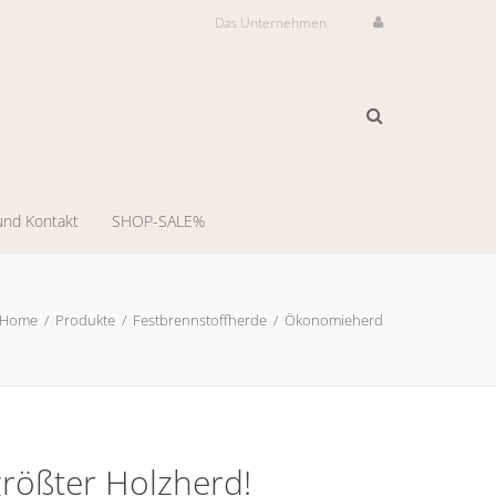
Das Unternehmen
und Kontakt
SHOP-SALE%
ilservice
il-
Home
/
Produkte
/
Festbrennstoffherde
/
Ökonomieherd
dienst
-
ng
rößter Holzherd!
llungsraum