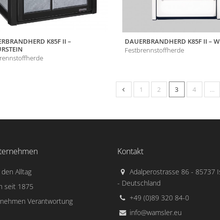
RBRANDHERD K85F II –
DAUERBRANDHERD K85F II – W
RSTEIN
Festbrennstoffherde
rennstoffherde
1
2
3
4
…
ternehmen
Kontakt
 den Alltag
Adalperostrasse 86 - 85737 
- Deutschland
n seit 1875
+49 (0)89 320 84-0
rnehmen Verantwortung
info@wamsler.eu