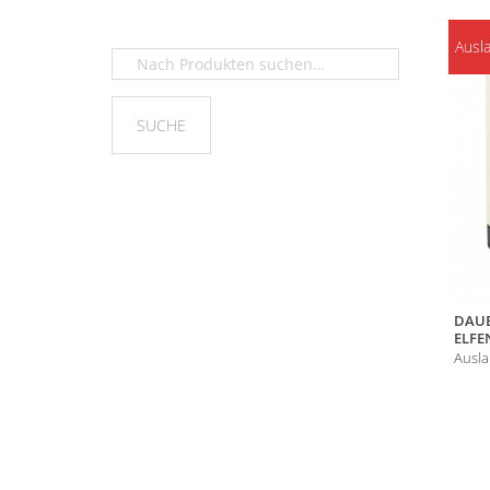
Ausl
DAUE
ELFE
Ausla