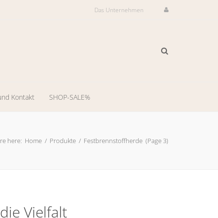
Das Unternehmen
und Kontakt
SHOP-SALE%
ilservice
il-
re here:
Home
/
Produkte
/
Festbrennstoffherde
(Page 3)
dienst
-
ng
die Vielfalt
llungsraum