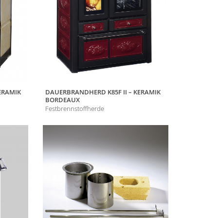
ERAMIK
DAUERBRANDHERD K85F II – KERAMIK
BORDEAUX
Festbrennstoffherde