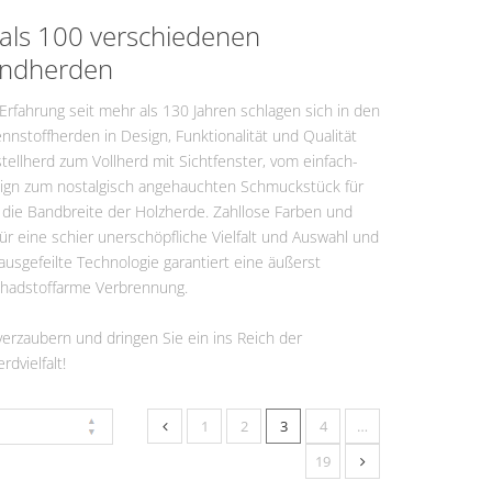
ermine
als 100 verschiedenen
ndherden
fahrung seit mehr als 130 Jahren schlagen sich in den
nstoffherden in Design, Funktionalität und Qualität
tellherd zum Vollherd mit Sichtfenster, vom einfach-
sign zum nostalgisch angehauchten Schmuckstück für
 die Bandbreite der Holzherde. Zahllose Farben und
r eine schier unerschöpfliche Vielfalt und Auswahl und
ausgefeilte Technologie garantiert eine äußerst
schadstoffarme Verbrennung.
verzaubern und dringen Sie ein ins Reich der
dvielfalt!
1
2
3
4
…
19