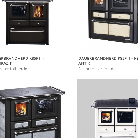
RBRANDHERD K85F II –
DAUERBRANDHERD K85F II – K
RAZIT
ANTIK
rennstoffherde
Festbrennstoffherde