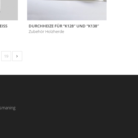
EISS
DURCHHEIZE FÜR “K128″ UND “K138″
Zubehör Holzherde
19
Ismaning