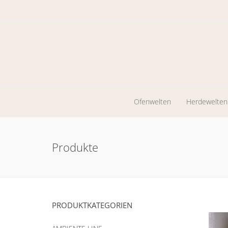
Ofenwelten
Herdewelten
Kaminöfen
Holzherde
Produkte
Werkstattöfen
Zentrales
Heizen
Pelletkaminöfen
Ölöfen
PRODUKTKATEGORIEN