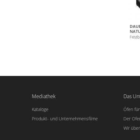
DAUE
NATU
Festb
Mediathek
Das Un
Kataloge
Öfen für
Produkt- und Unternehmensfilme
Der Ofe
Wir übe