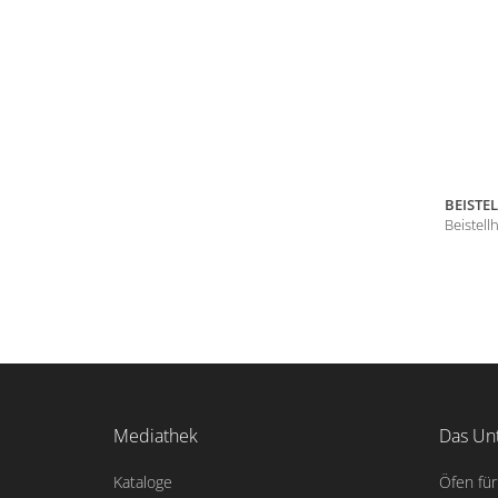
BEISTE
Beistell
Mediathek
Das Un
Kataloge
Öfen für