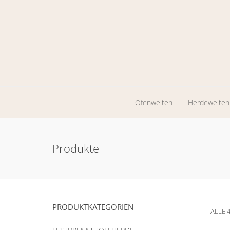
Ofenwelten
Herdewelten
Kaminöfen
Holzherde
Produkte
Werkstattöfen
Zentrales
Heizen
Pelletkaminöfen
Ölöfen
PRODUKTKATEGORIEN
ALLE 