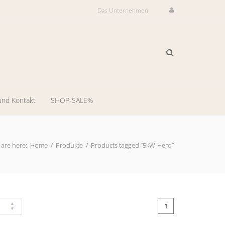
Das Unternehmen
und Kontakt
SHOP-SALE%
ilservice
il-
are here:
Home
/
Produkte
/
Products tagged “5kW-Herd”
dienst
-
ng
1
llungsraum