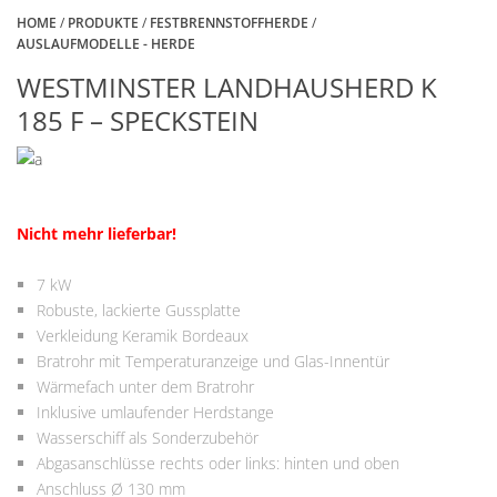
HOME
/
PRODUKTE
/
FESTBRENNSTOFFHERDE
/
AUSLAUFMODELLE - HERDE
WESTMINSTER LANDHAUSHERD K
185 F – SPECKSTEIN
Nicht mehr lieferbar!
7 kW
Robuste, lackierte Gussplatte
Verkleidung Keramik Bordeaux
Bratrohr mit Temperaturanzeige und Glas-Innentür
Wärmefach unter dem Bratrohr
Inklusive umlaufender Herdstange
Wasserschiff als Sonderzubehör
Abgasanschlüsse rechts oder links: hinten und oben
Anschluss Ø 130 mm