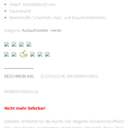
HxBxT: 820x980x620 mm
Dauerbrand
Brennstoffe: Scheitholz, Holz-, und Braunkohlebriketts
Kategorie:
Auslaufmodelle - Herde
BESCHREIBUNG
ZUSÄTZLICHE INFORMATIONEN
BEWERTUNGEN (0)
Nicht mehr lieferbar!
Stilvolles Ambiente für die Küche: Der elegante Festbrennstoffherd
mit umlaufender, verchromter Herdstange verspricht freien Blick