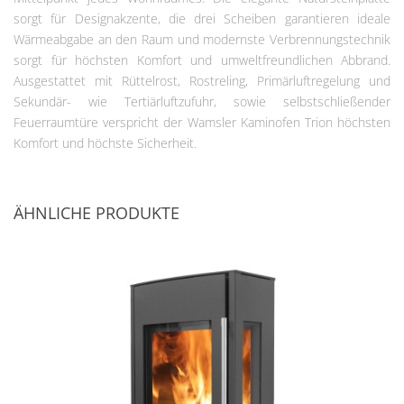
sorgt für Designakzente, die drei Scheiben garantieren ideale
Wärmeabgabe an den Raum und modernste Verbrennungstechnik
sorgt für höchsten Komfort und umweltfreundlichen Abbrand.
Ausgestattet mit Rüttelrost, Rostreling, Primärluftregelung und
Sekundär- wie Tertiärluftzufuhr, sowie selbstschließender
Feuerraumtüre verspricht der Wamsler Kaminofen Trion höchsten
Komfort und höchste Sicherheit.
ÄHNLICHE PRODUKTE