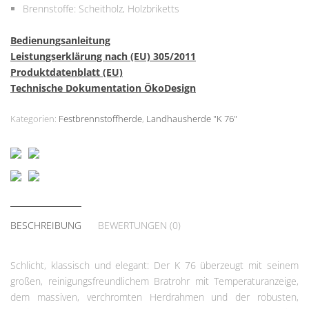
Brennstoffe: Scheitholz, Holzbriketts
Bedienungsanleitung
Leistungserklärung nach (EU) 305/2011
Produktdatenblatt (EU)
Technische Dokumentation ÖkoDesign
Kategorien:
Festbrennstoffherde
,
Landhausherde "K 76"
BESCHREIBUNG
BEWERTUNGEN (0)
Schlicht, klassisch und elegant: Der K 76 überzeugt mit seinem
großen, reinigungsfreundlichem Bratrohr mit Temperaturanzeige,
dem massiven, verchromten Herdrahmen und der robusten,