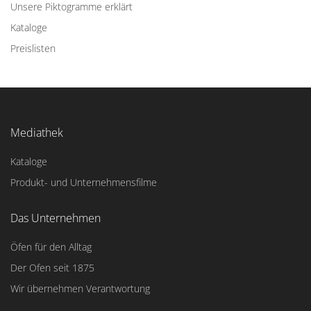
Unsere Piktogramme erklärt
Kataloge
Preislisten
Mediathek
Kataloge
Produkt- und Unternehmensfilme
Das Unternehmen
Öfen für den Alltag
Der Ofen seit 1875
Wir übernehmen Verantwortung