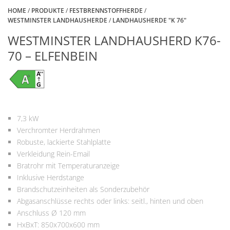
HOME
/
PRODUKTE
/
FESTBRENNSTOFFHERDE
/
WESTMINSTER LANDHAUSHERDE
/
LANDHAUSHERDE "K 76"
WESTMINSTER LANDHAUSHERD K76-
70 – ELFENBEIN
7,3 kW
Verchromter Herdrahmen
Robuste, lackierte Stahlplatte
Verkleidung Rein-Email
Bratrohr mit Temperaturanzeige
Inklusive Herdstange
Brandschutzeinheiten als Sonderzubehör
Abgasanschlüsse rechts oder links: seitl., hinten und oben
Anschluss Ø 120 mm
HxBxT: 850x700x600 mm