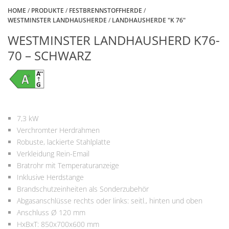
HOME
/
PRODUKTE
/
FESTBRENNSTOFFHERDE
/
WESTMINSTER LANDHAUSHERDE
/
LANDHAUSHERDE "K 76"
WESTMINSTER LANDHAUSHERD K76-
70 – SCHWARZ
7,3 kW
Verchromter Herdrahmen
Robuste, lackierte Stahlplatte
Verkleidung Rein-Email
Bratrohr mit Temperaturanzeige
Inklusive Herdstange
Brandschutzeinheiten als Sonderzubehör
Abgasanschlüsse rechts oder links: seitl., hinten und oben
Anschluss Ø 120 mm
HxBxT: 850x700x600 mm