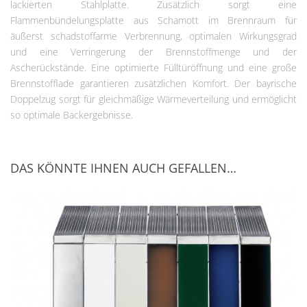
lackierten Stahlplatte. Zusätzlich sorgt eine
Flammenbündelungsplatte aus Schamott im Brennraum für
äußerst schadstoffarme Verbrennung, optimalen Wirkungsgrad
und eine Verringerung der Brennstoffmenge und der
Ascherückstände. Eine optimierte Fülltüröffnung und eine große
Brennstofflade garantieren zusätzlichen Komfort. Der bayrische
Doppelzug sorgt für gleichmäßige Wärmeverteilung und ermöglicht
so optimale Backergebnisse.
DAS KÖNNTE IHNEN AUCH GEFALLEN…