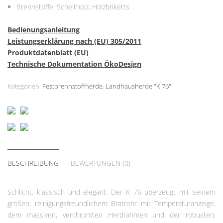
Brennstoffe: Scheitholz, Holzbriketts
Bedienungsanleitung
Leistungserklärung nach (EU) 305/2011
Produktdatenblatt (EU)
Technische Dokumentation ÖkoDesign
Kategorien:
Festbrennstoffherde
,
Landhausherde "K 76"
BESCHREIBUNG
BEWERTUNGEN (0)
Schlicht, klassisch und elegant: Der K 76 überzeugt mit seinem
großen, reinigungsfreundlichem Bratrohr mit Temperaturanzeige,
dem massiven, verchromten Herdrahmen und der robusten,